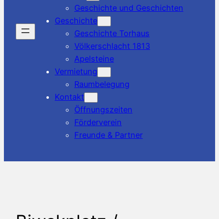
Geschichte und Geschichten
Geschichte
Geschichte Torhaus
Völkerschlacht 1813
Apelsteine
Vermietung
Raumbelegung
Kontakt
Öffnungszeiten
Förderverein
Freunde & Partner