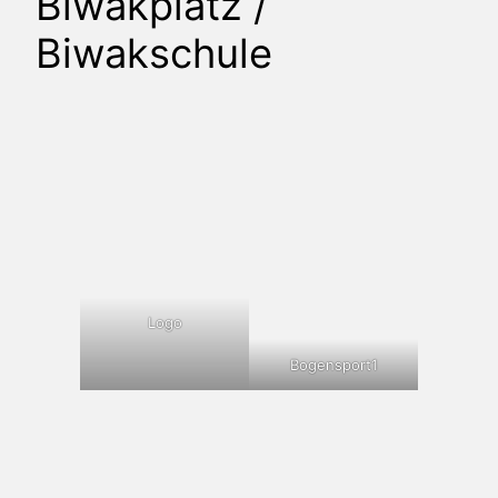
Biwakplatz /
Biwakschule
Logo
Bogensport1