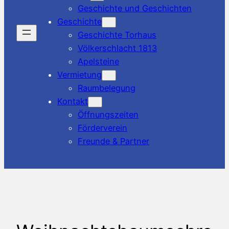
Geschichte und Geschichten
Geschichte
Geschichte Torhaus
Völkerschlacht 1813
Apelsteine
Vermietung
Raumbelegung
Kontakt
Öffnungszeiten
Förderverein
Freunde & Partner