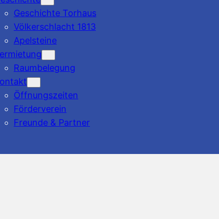
Geschichte Torhaus
Völkerschlacht 1813
Apelsteine
ermietung
Raumbelegung
ontakt
Öffnungszeiten
Förderverein
Freunde & Partner